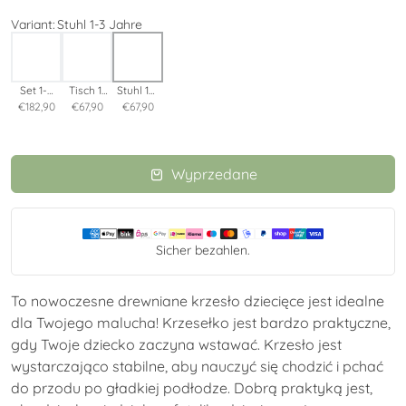
Variant
:
Stuhl 1-3 Jahre
Set 1-3
Tisch 1-
Stuhl 1-3
€182,90
jahre
3 Jahre
€67,90
€67,90
Jahre
Wyprzedane
Metody
Sicher bezahlen.
płatności
To nowoczesne drewniane krzesło dziecięce jest idealne
dla Twojego malucha! Krzesełko jest bardzo praktyczne,
gdy Twoje dziecko zaczyna wstawać. Krzesło jest
wystarczająco stabilne, aby nauczyć się chodzić i pchać
do przodu po gładkiej podłodze. Dobrą praktyką jest,
aby dziecko siedziało w foteliku dziecięcym jego
własnego rozmiaru. Twoje dziecko nabierze pewności