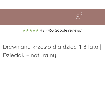
Kostenloser Versand
in DE und AT
In unserer Werkstatt in
0
★★★★★
4.8
(
463 Google reviews
)
Drewniane krzesło dla dzieci 1-3 lata |
Dzieciak – naturalny